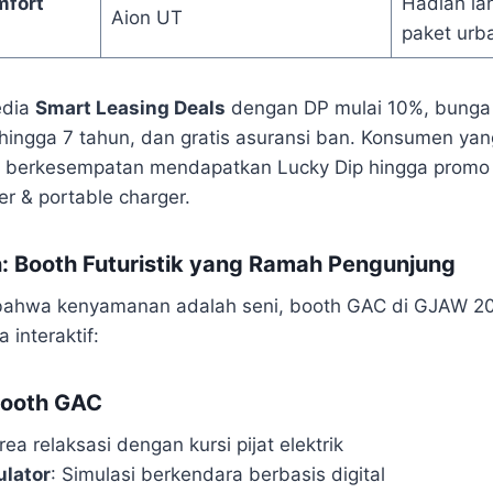
mfort
Hadiah la
Aion UT
paket urba
edia
Smart Leasing Deals
dengan DP mulai 10%, bunga 0
r hingga 7 tahun, dan gratis asuransi ban. Konsumen y
 berkesempatan mendapatkan Lucky Dip hingga promo e
r & portable charger.
 Booth Futuristik yang Ramah Pengunjung
bahwa kenyamanan adalah seni, booth GAC di GJAW 20
interaktif:
Booth GAC
rea relaksasi dengan kursi pijat elektrik
ulator
: Simulasi berkendara berbasis digital