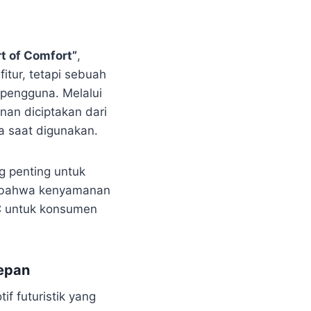
t of Comfort”
,
tur, tetapi sebuah
 pengguna. Melalui
an diciptakan dari
a saat digunakan.
 penting untuk
n bahwa kenyamanan
AC untuk konsumen
Depan
if futuristik yang