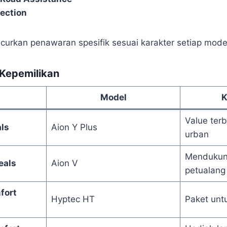
tection
ncurkan penawaran spesifik sesuai karakter setiap mode
Kepemilikan
Model
K
Value terb
ls
Aion Y Plus
urban
Mendukung
eals
Aion V
petualang
fort
Hyptec HT
Paket unt