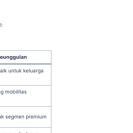
l:
eunggulan
aik untuk keluarga
 mobilitas
uk segmen premium