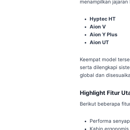
menampilkan jajaran
Hyptec HT
Aion V
Aion Y Plus
Aion UT
Keempat model terseb
serta dilengkapi sis
global dan disesuaika
Highlight Fitur 
Berikut beberapa fitu
Performa senyap 
Kabin ergonomis