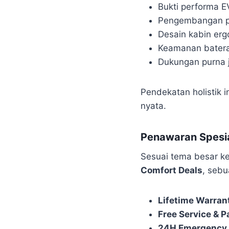
Bukti performa E
Pengembangan pl
Desain kabin erg
Keamanan baterai
Dukungan purna j
Pendekatan holistik 
nyata.
Penawaran Spesia
Sesuai tema besar k
Comfort Deals
, sebu
Lifetime Warran
Free Service & P
24H Emergency 