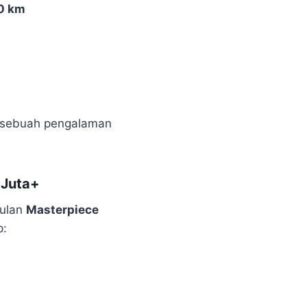
0 km
i sebuah pengalaman
 Juta+
gulan
Masterpiece
p: