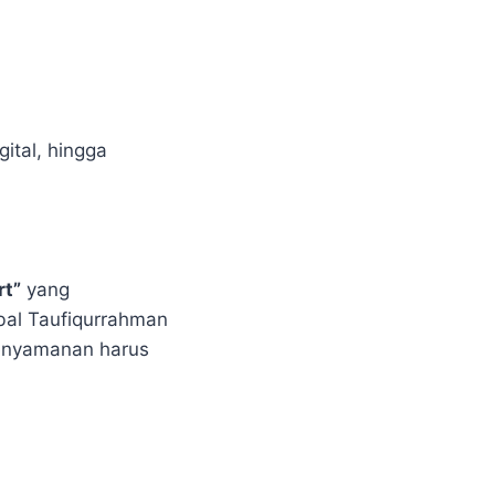
ital, hingga
rt”
yang
al Taufiqurrahman
kenyamanan harus