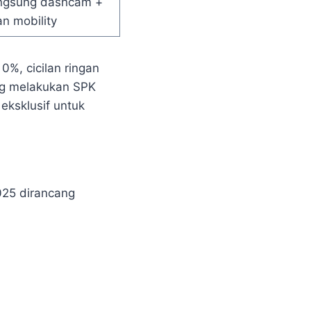
ngsung dashcam +
n mobility
%, cicilan ringan
ang melakukan SPK
ksklusif untuk
25 dirancang